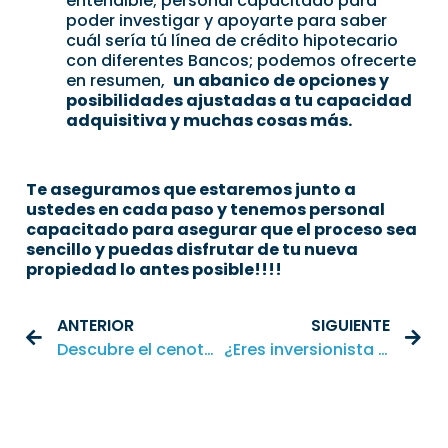
entendible; personal capacitado para
poder investigar y apoyarte para saber
cuál sería tú línea de crédito hipotecario
con diferentes Bancos; podemos ofrecerte
en resumen,
un abanico de opciones y
posibilidades ajustadas a tu capacidad
adquisitiva y muchas cosas más.
Te aseguramos que estaremos junto a
ustedes en cada paso y tenemos personal
capacitado para asegurar que el proceso sea
sencillo y puedas disfrutar de tu nueva
propiedad lo antes posible!!!!
ANTERIOR
SIGUIENTE
Descubre el cenote Mucuyché (Árbol de la vida ) en Yucatán.
¿Eres inversionista y te interesan los bienes raíces? Llegaste al lugar correcto